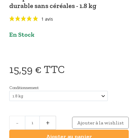
durable sans céréales - 1.8 kg
En Stock
15,59 €
TTC
1 avis
Conditionnement
-
+
Ajouter à la wishlist
Ajouter au panier