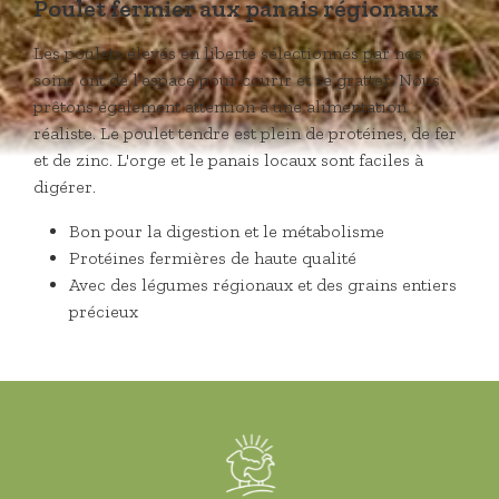
Poulet fermier aux panais régionaux
Les poulets élevés en liberté sélectionnés par nos
soins ont de l'espace pour courir et se gratter. Nous
prêtons également attention à une alimentation
réaliste. Le poulet tendre est plein de protéines, de fer
et de zinc. L'orge et le panais locaux sont faciles à
digérer.
Bon pour la digestion et le métabolisme
Protéines fermières de haute qualité
Avec des légumes régionaux et des grains entiers
précieux