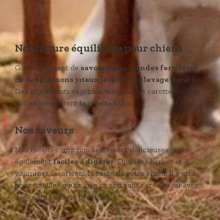
Nourriture équilibrée pour chiens
Goood contient de
savoureuses viandes fermières
ou des poissons juteux issus d'un élevage durable
.
Des ingrédients végétaux tels que des carottes ou des
huiles complètent la recette saine.
Nos saveurs
Nos recettes sont non seulement délicieuses, mais
également
faciles à digérer
. Diverses herbes et
vitamines favorisent la santé de votre chien. Il y en a
pour tous les goûts, que ce soit sans céréales ou avec
des grains entiers précieux.